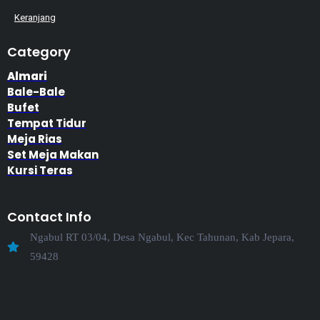
Keranjang
Category
Almari
Bale-Bale
Bufet
Tempat Tidur
Meja Rias
Set Meja Makan
Kursi Teras
Contact Info
Ngabul RT 03/04, Desa Ngabul, Kec Tahunan, Kab Jepara,
59428