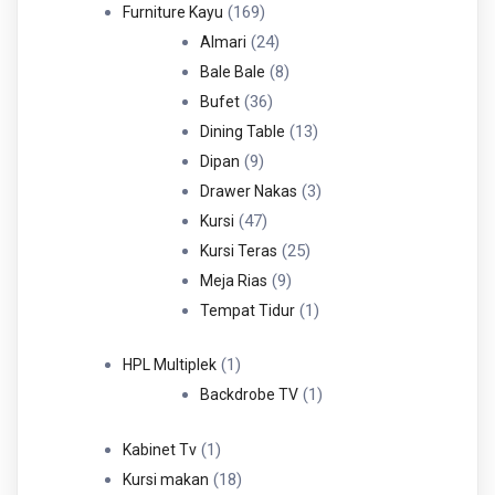
Produk
169
169
Furniture Kayu
Produk
24
24
Almari
Produk
8
8
Bale Bale
36
Produk
36
Bufet
Produk
13
13
Dining Table
9
Produk
9
Dipan
Produk
3
3
Drawer Nakas
47
Produk
47
Kursi
Produk
25
25
Kursi Teras
9
Produk
9
Meja Rias
Produk
1
1
Tempat Tidur
Produk
1
1
HPL Multiplek
Produk
1
1
Backdrobe TV
Produk
1
1
Kabinet Tv
Produk
18
18
Kursi makan