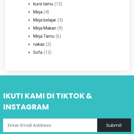
12
Produk
12
kursi tamu
4
Produk
4
Meja
Produk
3
3
Meja belajar
Produk
9
9
Meja Makan
6
Produk
6
Meja Tamu
2
Produk
2
nakas
Produk
12
12
Sofa
Produk
IKUTI KAMI DI TIKTOK &
INSTAGRAM
Submit