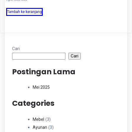
Tambah ke keranjang
Cari
Cari
Postingan Lama
Mei 2025
Categories
3
3
Mebel
Produk
3
3
Ayunan