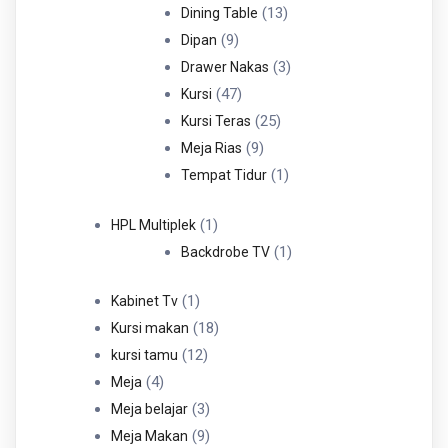
Produk
13
13
Dining Table
9
Produk
9
Dipan
Produk
3
3
Drawer Nakas
47
Produk
47
Kursi
Produk
25
25
Kursi Teras
9
Produk
9
Meja Rias
Produk
1
1
Tempat Tidur
Produk
1
1
HPL Multiplek
Produk
1
1
Backdrobe TV
Produk
1
1
Kabinet Tv
Produk
18
18
Kursi makan
12
Produk
12
kursi tamu
4
Produk
4
Meja
Produk
3
3
Meja belajar
Produk
9
9
Meja Makan