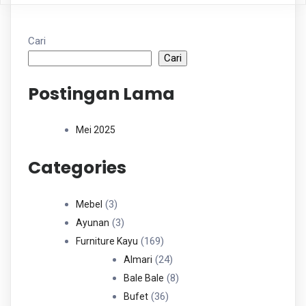
Cari
Cari
Postingan Lama
Mei 2025
Categories
3
3
Mebel
Produk
3
3
Ayunan
Produk
169
169
Furniture Kayu
Produk
24
24
Almari
Produk
8
8
Bale Bale
36
Produk
36
Bufet