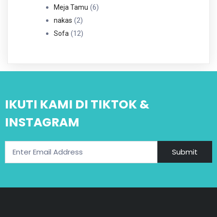
6
Produk
6
Meja Tamu
2
Produk
2
nakas
Produk
12
12
Sofa
Produk
IKUTI KAMI DI TIKTOK &
INSTAGRAM
Submit