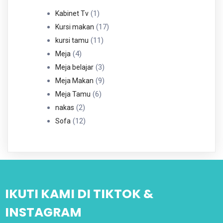
Produk
1
1
Kabinet Tv
Produk
17
17
Kursi makan
11
Produk
11
kursi tamu
4
Produk
4
Meja
Produk
3
3
Meja belajar
Produk
9
9
Meja Makan
6
Produk
6
Meja Tamu
2
Produk
2
nakas
Produk
12
12
Sofa
Produk
IKUTI KAMI DI TIKTOK &
INSTAGRAM