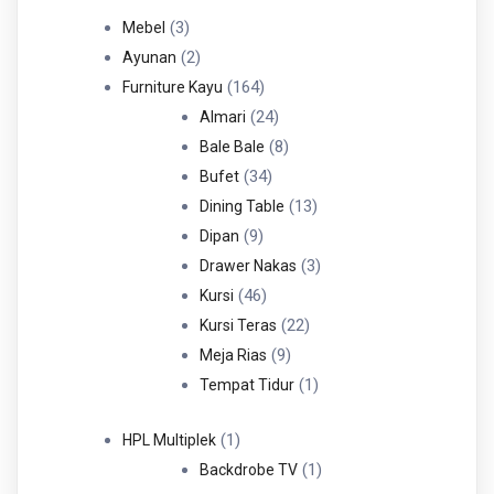
3
3
Mebel
Produk
2
2
Ayunan
Produk
164
164
Furniture Kayu
Produk
24
24
Almari
Produk
8
8
Bale Bale
34
Produk
34
Bufet
Produk
13
13
Dining Table
9
Produk
9
Dipan
Produk
3
3
Drawer Nakas
46
Produk
46
Kursi
Produk
22
22
Kursi Teras
9
Produk
9
Meja Rias
Produk
1
1
Tempat Tidur
Produk
1
1
HPL Multiplek
Produk
1
1
Backdrobe TV