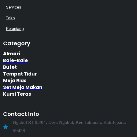
Services
Toko
Keranjang
Category
Almari
Bale-Bale
Bufet
Tempat Tidur
Meja Rias
Set Meja Makan
Kursi Teras
Contact Info
Ngabul RT 03/04, Desa Ngabul, Kec Tahunan, Kab Jepara,
59428