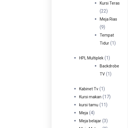
Produ
Kursi Teras
22
22
Produk
Meja Rias
9
9
Produk
Tempat
1
1
Tidur
Produ
1
1
HPL Multiplek
Produk
Backdrobe
1
1
TV
Produk
1
1
Kabinet Tv
Produk
17
17
Kursi makan
11
Produk
11
kursi tamu
4
Produk
4
Meja
Produk
3
3
Meja belajar