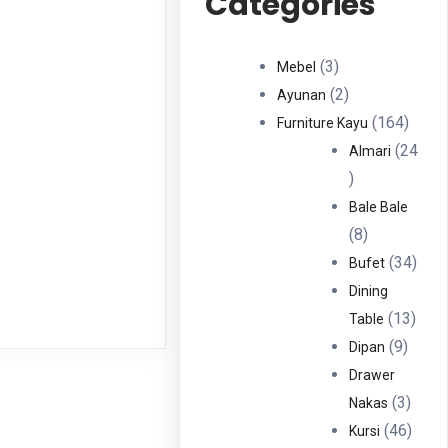
Categories
3
3
Mebel
Produk
2
2
Ayunan
Produk
164
164
Furniture Kayu
Produ
24
Almari
24
Produk
Bale Bale
8
8
Produk
34
34
Bufet
Prod
Dining
13
13
Table
9
Prod
9
Dipan
Produ
Drawer
3
3
Nakas
Produ
46
46
Kursi