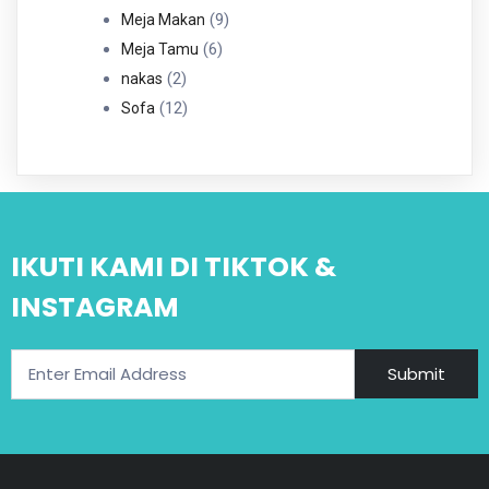
Produk
9
9
Meja Makan
6
Produk
6
Meja Tamu
2
Produk
2
nakas
Produk
12
12
Sofa
Produk
IKUTI KAMI DI TIKTOK &
INSTAGRAM
Submit