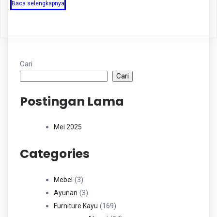
Baca selengkapnya
Cari
Cari
Postingan Lama
Mei 2025
Categories
3
3
Mebel
Produk
3
3
Ayunan
Produk
169
169
Furniture Kayu