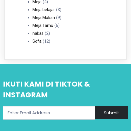
4
Produk
4
Meja
Produk
3
3
Meja belajar
Produk
9
9
Meja Makan
6
Produk
6
Meja Tamu
2
Produk
2
nakas
Produk
12
12
Sofa
Produk
IKUTI KAMI DI TIKTOK &
INSTAGRAM
Submit