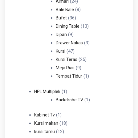
Produk
24
24
Almari
Produk
8
8
Bale Bale
36
Produk
36
Bufet
Produk
13
13
Dining Table
9
Produk
9
Dipan
Produk
3
3
Drawer Nakas
47
Produk
47
Kursi
Produk
25
25
Kursi Teras
9
Produk
9
Meja Rias
Produk
1
1
Tempat Tidur
Produk
1
1
HPL Multiplek
Produk
1
1
Backdrobe TV
Produk
1
1
Kabinet Tv
Produk
18
18
Kursi makan
12
Produk
12
kursi tamu