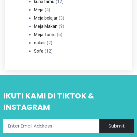
12
Produk
12
kursi tamu
4
Produk
4
Meja
Produk
3
3
Meja belajar
Produk
9
9
Meja Makan
6
Produk
6
Meja Tamu
2
Produk
2
nakas
Produk
12
12
Sofa
Produk
IKUTI KAMI DI TIKTOK &
INSTAGRAM
Submit