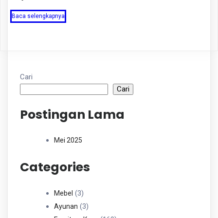
Baca selengkapnya
Cari
Cari
Postingan Lama
Mei 2025
Categories
3
3
Mebel
Produk
3
3
Ayunan