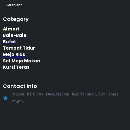
Keranjang
Category
Almari
Bale-Bale
Bufet
Tempat Tidur
Meja Rias
Set Meja Makan
Kursi Teras
Contact Info
Ngabul RT 03/04, Desa Ngabul, Kec Tahunan, Kab Jepara,
59428