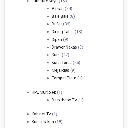
Produk
169
169
Furniture Kayu
Produk
24
24
Almari
Produk
8
8
Bale Bale
36
Produk
36
Bufet
Produk
13
13
Dining Table
9
Produk
9
Dipan
Produk
3
3
Drawer Nakas
47
Produk
47
Kursi
Produk
25
25
Kursi Teras
9
Produk
9
Meja Rias
Produk
1
1
Tempat Tidur
Produk
1
1
HPL Multiplek
Produk
1
1
Backdrobe TV
Produk
1
1
Kabinet Tv
Produk
18
18
Kursi makan