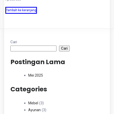
Tambah ke keranjang
Cari
Cari
Postingan Lama
Mei 2025
Categories
3
3
Mebel
Produk
3
3
Ayunan