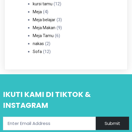
12
Produk
12
kursi tamu
4
Produk
4
Meja
Produk
3
3
Meja belajar
Produk
9
9
Meja Makan
6
Produk
6
Meja Tamu
2
Produk
2
nakas
Produk
12
12
Sofa
Produk
IKUTI KAMI DI TIKTOK &
INSTAGRAM
Submit