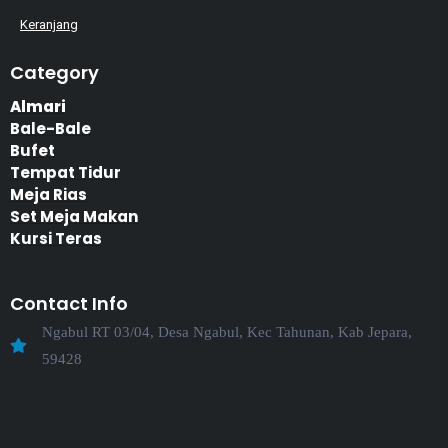
Keranjang
Category
Almari
Bale-Bale
Bufet
Tempat Tidur
Meja Rias
Set Meja Makan
Kursi Teras
Contact Info
Ngabul RT 03/04, Desa Ngabul, Kec Tahunan, Kab Jepara,
59428