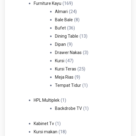
Produk
169
169
Furniture Kayu
Produk
24
24
Almari
Produk
8
8
Bale Bale
36
Produk
36
Bufet
Produk
13
13
Dining Table
9
Produk
9
Dipan
Produk
3
3
Drawer Nakas
47
Produk
47
Kursi
Produk
25
25
Kursi Teras
9
Produk
9
Meja Rias
Produk
1
1
Tempat Tidur
Produk
1
1
HPL Multiplek
Produk
1
1
Backdrobe TV
Produk
1
1
Kabinet Tv
Produk
18
18
Kursi makan