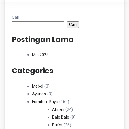
Cari
Cari
Postingan Lama
Mei 2025
Categories
3
3
Mebel
Produk
3
3
Ayunan
Produk
169
169
Furniture Kayu
Produk
24
24
Almari
Produk
8
8
Bale Bale
36
Produk
36
Bufet