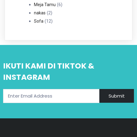
6
Produk
6
Meja Tamu
2
Produk
2
nakas
Produk
12
12
Sofa
Produk
IKUTI KAMI DI TIKTOK &
INSTAGRAM
Submit