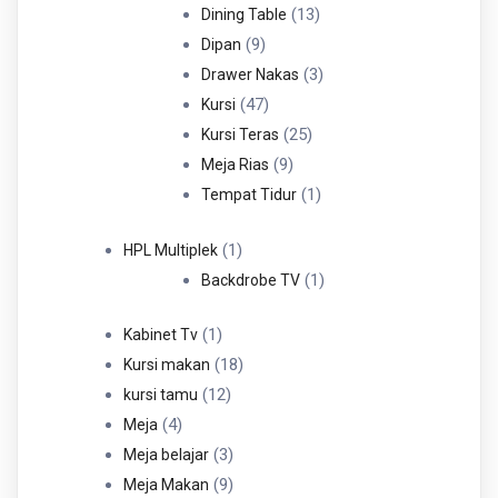
Produk
13
13
Dining Table
9
Produk
9
Dipan
Produk
3
3
Drawer Nakas
47
Produk
47
Kursi
Produk
25
25
Kursi Teras
9
Produk
9
Meja Rias
Produk
1
1
Tempat Tidur
Produk
1
1
HPL Multiplek
Produk
1
1
Backdrobe TV
Produk
1
1
Kabinet Tv
Produk
18
18
Kursi makan
12
Produk
12
kursi tamu
4
Produk
4
Meja
Produk
3
3
Meja belajar
Produk
9
9
Meja Makan