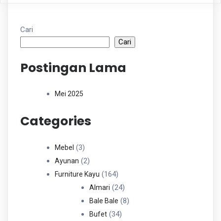
Cari
Cari
Postingan Lama
Mei 2025
Categories
3
3
Mebel
Produk
2
2
Ayunan
Produk
164
164
Furniture Kayu
Produk
24
24
Almari
Produk
8
8
Bale Bale
34
Produk
34
Bufet