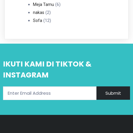
6
Produk
6
Meja Tamu
2
Produk
2
nakas
Produk
12
12
Sofa
Produk
IKUTI KAMI DI TIKTOK &
INSTAGRAM
Submit