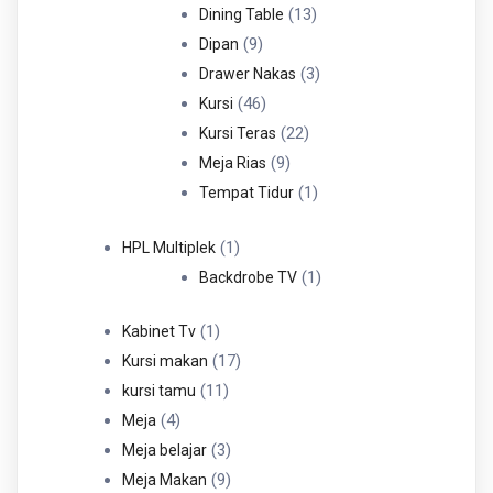
Produk
13
13
Dining Table
9
Produk
9
Dipan
Produk
3
3
Drawer Nakas
46
Produk
46
Kursi
Produk
22
22
Kursi Teras
9
Produk
9
Meja Rias
Produk
1
1
Tempat Tidur
Produk
1
1
HPL Multiplek
Produk
1
1
Backdrobe TV
Produk
1
1
Kabinet Tv
Produk
17
17
Kursi makan
11
Produk
11
kursi tamu
4
Produk
4
Meja
Produk
3
3
Meja belajar
Produk
9
9
Meja Makan