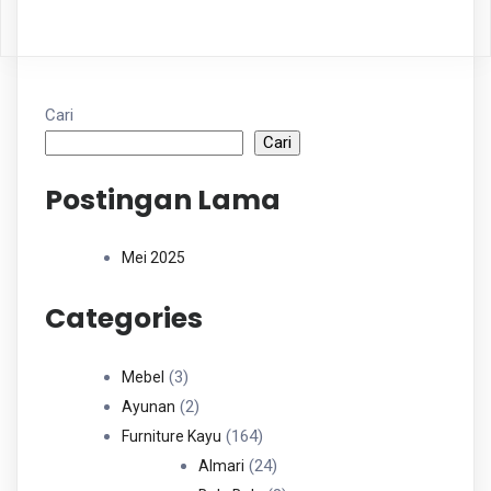
Cari
Cari
Postingan Lama
Mei 2025
Categories
3
3
Mebel
Produk
2
2
Ayunan
Produk
164
164
Furniture Kayu
Produk
24
24
Almari