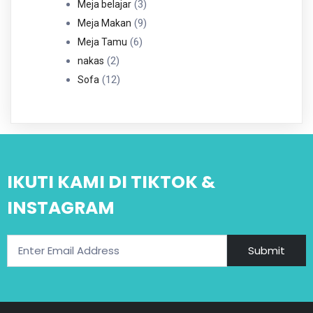
Produk
3
3
Meja belajar
Produk
9
9
Meja Makan
6
Produk
6
Meja Tamu
2
Produk
2
nakas
Produk
12
12
Sofa
Produk
IKUTI KAMI DI TIKTOK &
INSTAGRAM
Submit