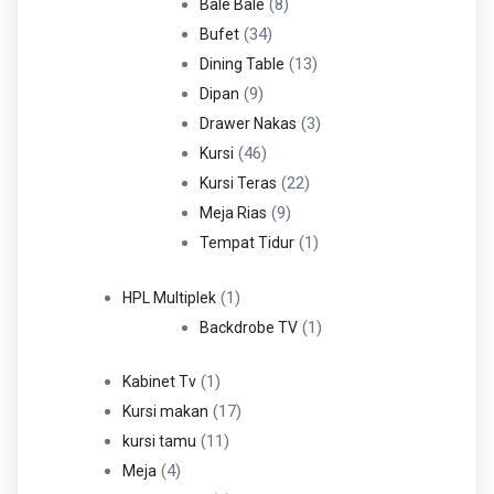
Produk
8
8
Bale Bale
34
Produk
34
Bufet
Produk
13
13
Dining Table
9
Produk
9
Dipan
Produk
3
3
Drawer Nakas
46
Produk
46
Kursi
Produk
22
22
Kursi Teras
9
Produk
9
Meja Rias
Produk
1
1
Tempat Tidur
Produk
1
1
HPL Multiplek
Produk
1
1
Backdrobe TV
Produk
1
1
Kabinet Tv
Produk
17
17
Kursi makan
11
Produk
11
kursi tamu
4
Produk
4
Meja