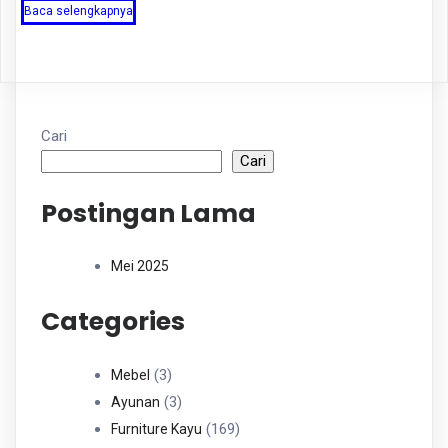
Baca selengkapnya
Cari
Cari
Postingan Lama
Mei 2025
Categories
3
3
Mebel
Produk
3
3
Ayunan
Produk
169
169
Furniture Kayu