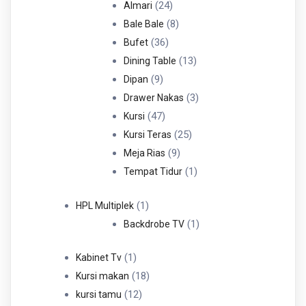
Produk
24
24
Almari
Produk
8
8
Bale Bale
36
Produk
36
Bufet
Produk
13
13
Dining Table
9
Produk
9
Dipan
Produk
3
3
Drawer Nakas
47
Produk
47
Kursi
Produk
25
25
Kursi Teras
9
Produk
9
Meja Rias
Produk
1
1
Tempat Tidur
Produk
1
1
HPL Multiplek
Produk
1
1
Backdrobe TV
Produk
1
1
Kabinet Tv
Produk
18
18
Kursi makan
12
Produk
12
kursi tamu