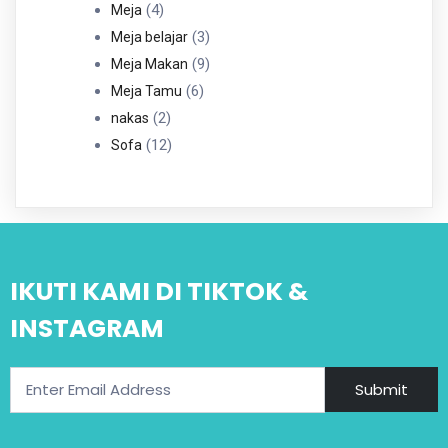
4
Produk
4
Meja
Produk
3
3
Meja belajar
Produk
9
9
Meja Makan
6
Produk
6
Meja Tamu
2
Produk
2
nakas
Produk
12
12
Sofa
Produk
IKUTI KAMI DI TIKTOK &
INSTAGRAM
Submit