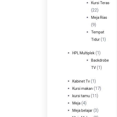
Produ
Kursi Teras
22
22
Produk
Meja Rias
9
9
Produk
Tempat
1
1
Tidur
Produ
1
1
HPL Multiplek
Produk
Backdrobe
1
1
TV
Produk
1
1
Kabinet Tv
Produk
17
17
Kursi makan
11
Produk
11
kursi tamu
4
Produk
4
Meja
Produk
3
3
Meja belajar