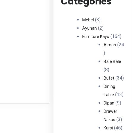
Categories
3
3
Mebel
Produk
2
2
Ayunan
Produk
164
164
Furniture Kayu
Produ
24
Almari
24
Produk
Bale Bale
8
8
Produk
34
34
Bufet
Prod
Dining
13
13
Table
9
Prod
9
Dipan
Produ
Drawer
3
3
Nakas
Produ
46
46
Kursi