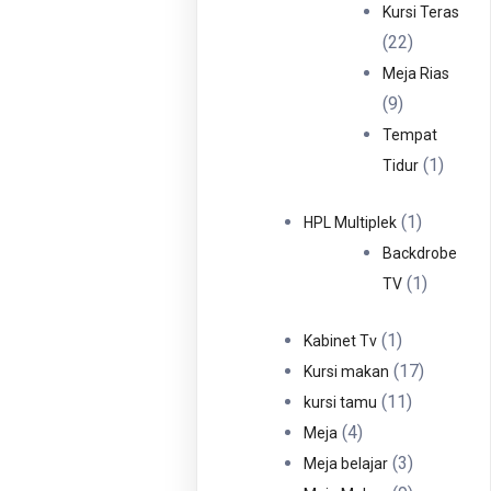
Produ
Kursi Teras
22
22
Produk
Meja Rias
9
9
Produk
Tempat
1
1
Tidur
Produ
1
1
HPL Multiplek
Produk
Backdrobe
1
1
TV
Produk
1
1
Kabinet Tv
Produk
17
17
Kursi makan
11
Produk
11
kursi tamu
4
Produk
4
Meja
Produk
3
3
Meja belajar