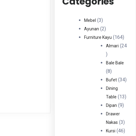
Categories
3
3
Mebel
Produk
2
2
Ayunan
Produk
164
164
Furniture Kayu
Produ
24
Almari
24
Produk
Bale Bale
8
8
Produk
34
34
Bufet
Prod
Dining
13
13
Table
9
Prod
9
Dipan
Produ
Drawer
3
3
Nakas
Produ
46
46
Kursi