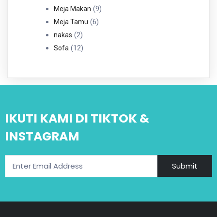
Produk
9
9
Meja Makan
6
Produk
6
Meja Tamu
2
Produk
2
nakas
Produk
12
12
Sofa
Produk
IKUTI KAMI DI TIKTOK &
INSTAGRAM
Submit