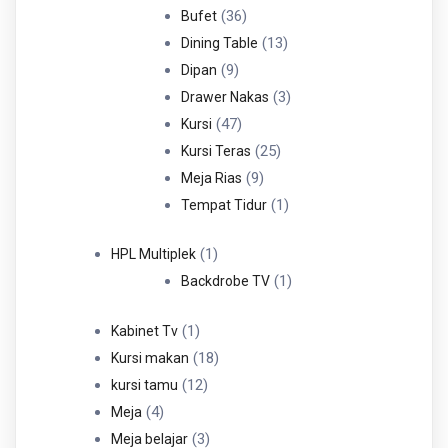
36
Produk
36
Bufet
Produk
13
13
Dining Table
9
Produk
9
Dipan
Produk
3
3
Drawer Nakas
47
Produk
47
Kursi
Produk
25
25
Kursi Teras
9
Produk
9
Meja Rias
Produk
1
1
Tempat Tidur
Produk
1
1
HPL Multiplek
Produk
1
1
Backdrobe TV
Produk
1
1
Kabinet Tv
Produk
18
18
Kursi makan
12
Produk
12
kursi tamu
4
Produk
4
Meja
Produk
3
3
Meja belajar