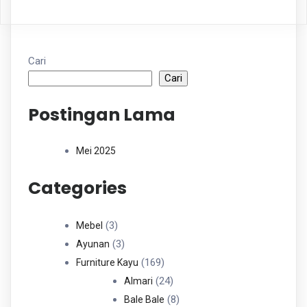
Cari
Cari
Postingan Lama
Mei 2025
Categories
3
3
Mebel
Produk
3
3
Ayunan
Produk
169
169
Furniture Kayu
Produk
24
24
Almari
Produk
8
8
Bale Bale