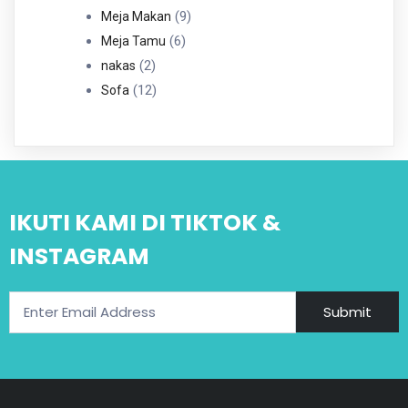
Produk
9
9
Meja Makan
6
Produk
6
Meja Tamu
2
Produk
2
nakas
Produk
12
12
Sofa
Produk
IKUTI KAMI DI TIKTOK &
INSTAGRAM
Submit