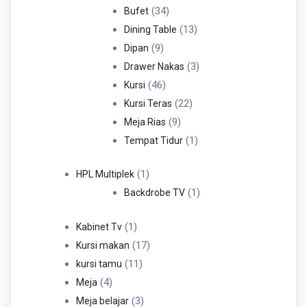
34
Produk
34
Bufet
Produk
13
13
Dining Table
9
Produk
9
Dipan
Produk
3
3
Drawer Nakas
46
Produk
46
Kursi
Produk
22
22
Kursi Teras
9
Produk
9
Meja Rias
Produk
1
1
Tempat Tidur
Produk
1
1
HPL Multiplek
Produk
1
1
Backdrobe TV
Produk
1
1
Kabinet Tv
Produk
17
17
Kursi makan
11
Produk
11
kursi tamu
4
Produk
4
Meja
Produk
3
3
Meja belajar