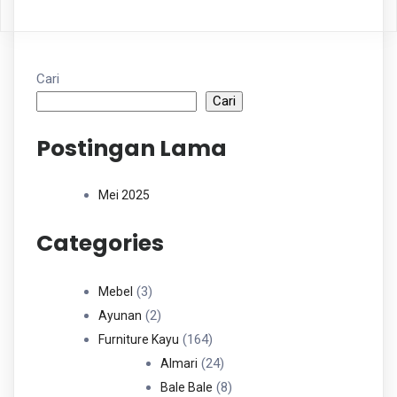
Cari
Cari
Postingan Lama
Mei 2025
Categories
3
3
Mebel
Produk
2
2
Ayunan
Produk
164
164
Furniture Kayu
Produk
24
24
Almari
Produk
8
8
Bale Bale