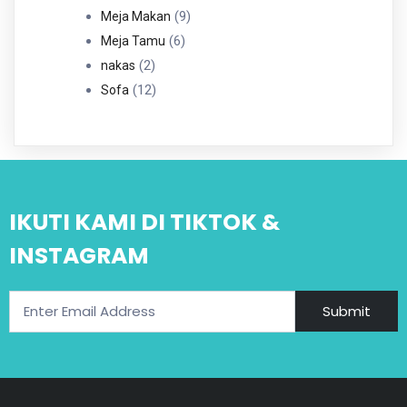
Produk
9
9
Meja Makan
6
Produk
6
Meja Tamu
2
Produk
2
nakas
Produk
12
12
Sofa
Produk
IKUTI KAMI DI TIKTOK &
INSTAGRAM
Submit