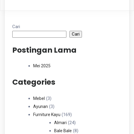
Cari
Cari
Postingan Lama
Mei 2025
Categories
3
3
Mebel
Produk
3
3
Ayunan
Produk
169
169
Furniture Kayu
Produk
24
24
Almari
Produk
8
8
Bale Bale