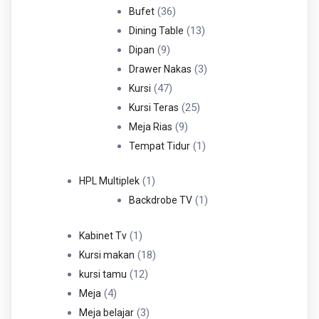
36
Produk
36
Bufet
Produk
13
13
Dining Table
9
Produk
9
Dipan
Produk
3
3
Drawer Nakas
47
Produk
47
Kursi
Produk
25
25
Kursi Teras
9
Produk
9
Meja Rias
Produk
1
1
Tempat Tidur
Produk
1
1
HPL Multiplek
Produk
1
1
Backdrobe TV
Produk
1
1
Kabinet Tv
Produk
18
18
Kursi makan
12
Produk
12
kursi tamu
4
Produk
4
Meja
Produk
3
3
Meja belajar