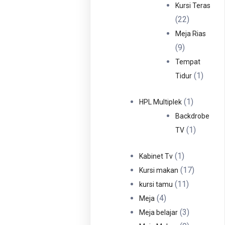
Produ
Kursi Teras
22
22
Produk
Meja Rias
9
9
Produk
Tempat
1
1
Tidur
Produ
1
1
HPL Multiplek
Produk
Backdrobe
1
1
TV
Produk
1
1
Kabinet Tv
Produk
17
17
Kursi makan
11
Produk
11
kursi tamu
4
Produk
4
Meja
Produk
3
3
Meja belajar