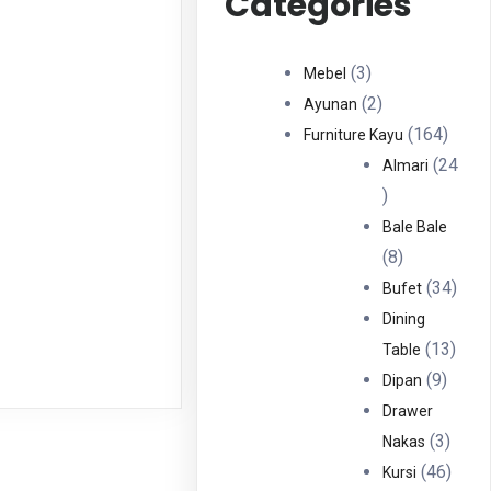
Categories
3
3
Mebel
Produk
2
2
Ayunan
Produk
164
164
Furniture Kayu
Produ
24
Almari
24
Produk
Bale Bale
8
8
Produk
34
34
Bufet
Prod
Dining
13
13
Table
9
Prod
9
Dipan
Produ
Drawer
3
3
Nakas
Produ
46
46
Kursi