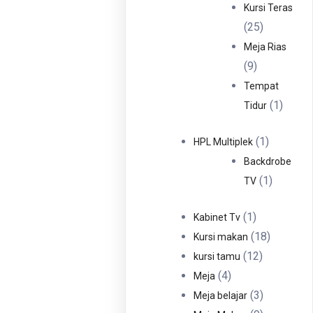
Produ
Kursi Teras
25
25
Produk
Meja Rias
9
9
Produk
Tempat
1
1
Tidur
Produ
1
1
HPL Multiplek
Produk
Backdrobe
1
1
TV
Produk
1
1
Kabinet Tv
Produk
18
18
Kursi makan
12
Produk
12
kursi tamu
4
Produk
4
Meja
Produk
3
3
Meja belajar