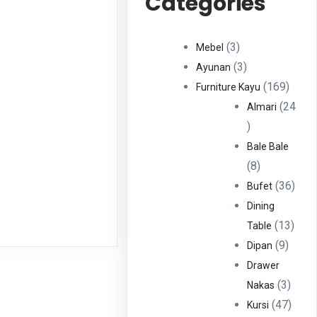
Categories
3
3
Mebel
Produk
3
3
Ayunan
Produk
169
169
Furniture Kayu
Produ
24
Almari
24
Produk
Bale Bale
8
8
Produk
36
36
Bufet
Prod
Dining
13
13
Table
9
Prod
9
Dipan
Produ
Drawer
3
3
Nakas
Produ
47
47
Kursi