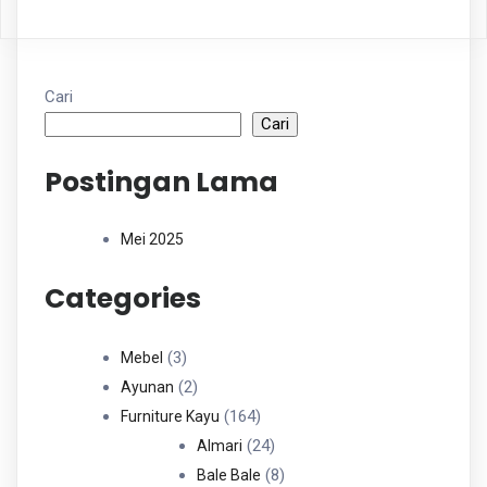
Cari
Cari
Postingan Lama
Mei 2025
Categories
3
3
Mebel
Produk
2
2
Ayunan
Produk
164
164
Furniture Kayu
Produk
24
24
Almari
Produk
8
8
Bale Bale