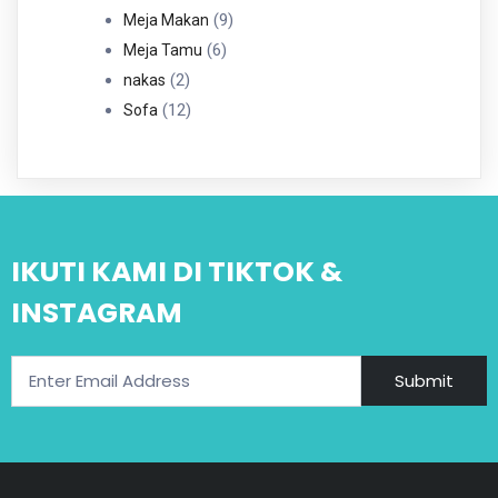
Produk
9
9
Meja Makan
6
Produk
6
Meja Tamu
2
Produk
2
nakas
Produk
12
12
Sofa
Produk
IKUTI KAMI DI TIKTOK &
INSTAGRAM
Submit