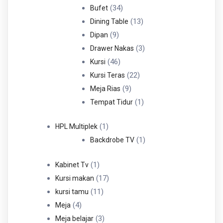
34
Produk
34
Bufet
Produk
13
13
Dining Table
9
Produk
9
Dipan
Produk
3
3
Drawer Nakas
46
Produk
46
Kursi
Produk
22
22
Kursi Teras
9
Produk
9
Meja Rias
Produk
1
1
Tempat Tidur
Produk
1
1
HPL Multiplek
Produk
1
1
Backdrobe TV
Produk
1
1
Kabinet Tv
Produk
17
17
Kursi makan
11
Produk
11
kursi tamu
4
Produk
4
Meja
Produk
3
3
Meja belajar