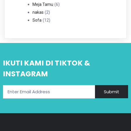
6
Produk
6
Meja Tamu
2
Produk
2
nakas
Produk
12
12
Sofa
Produk
IKUTI KAMI DI TIKTOK &
INSTAGRAM
Submit