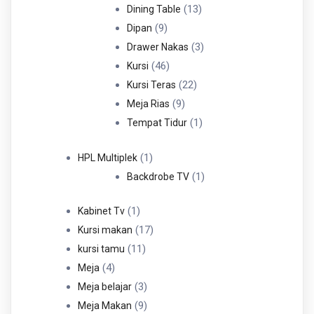
Produk
13
13
Dining Table
9
Produk
9
Dipan
Produk
3
3
Drawer Nakas
46
Produk
46
Kursi
Produk
22
22
Kursi Teras
9
Produk
9
Meja Rias
Produk
1
1
Tempat Tidur
Produk
1
1
HPL Multiplek
Produk
1
1
Backdrobe TV
Produk
1
1
Kabinet Tv
Produk
17
17
Kursi makan
11
Produk
11
kursi tamu
4
Produk
4
Meja
Produk
3
3
Meja belajar
Produk
9
9
Meja Makan