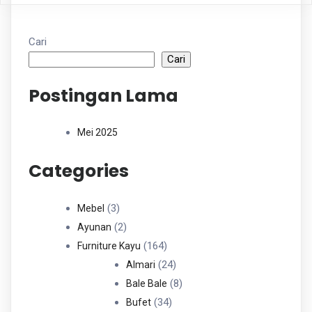
Cari
Cari
Postingan Lama
Mei 2025
Categories
3
3
Mebel
Produk
2
2
Ayunan
Produk
164
164
Furniture Kayu
Produk
24
24
Almari
Produk
8
8
Bale Bale
34
Produk
34
Bufet