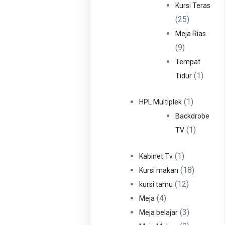
Produ
Kursi Teras
25
25
Produk
Meja Rias
9
9
Produk
Tempat
1
1
Tidur
Produ
1
1
HPL Multiplek
Produk
Backdrobe
1
1
TV
Produk
1
1
Kabinet Tv
Produk
18
18
Kursi makan
12
Produk
12
kursi tamu
4
Produk
4
Meja
Produk
3
3
Meja belajar