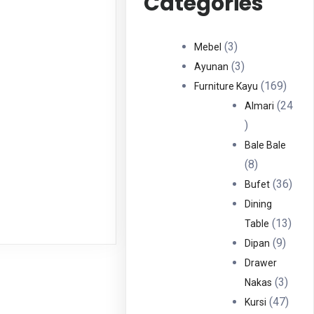
Categories
3
3
Mebel
Produk
3
3
Ayunan
Produk
169
169
Furniture Kayu
Produ
24
Almari
24
Produk
Bale Bale
8
8
Produk
36
36
Bufet
Prod
Dining
13
13
Table
9
Prod
9
Dipan
Produ
Drawer
3
3
Nakas
Produ
47
47
Kursi