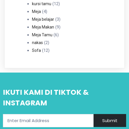
12
Produk
12
kursi tamu
4
Produk
4
Meja
Produk
3
3
Meja belajar
Produk
9
9
Meja Makan
6
Produk
6
Meja Tamu
2
Produk
2
nakas
Produk
12
12
Sofa
Produk
IKUTI KAMI DI TIKTOK &
INSTAGRAM
Submit