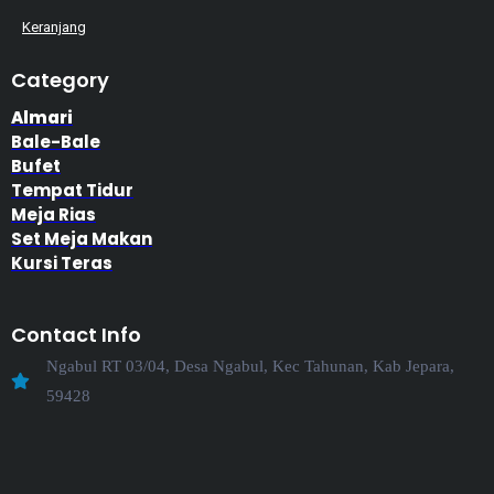
Keranjang
Category
Almari
Bale-Bale
Bufet
Tempat Tidur
Meja Rias
Set Meja Makan
Kursi Teras
Contact Info
Ngabul RT 03/04, Desa Ngabul, Kec Tahunan, Kab Jepara,
59428