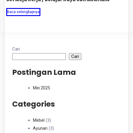
Baca selengkapnya
Cari
Cari
Postingan Lama
Mei 2025
Categories
3
3
Mebel
Produk
3
3
Ayunan