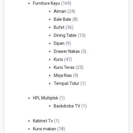
Produk
169
169
Furniture Kayu
Produk
24
24
Almari
Produk
8
8
Bale Bale
36
Produk
36
Bufet
Produk
13
13
Dining Table
9
Produk
9
Dipan
Produk
3
3
Drawer Nakas
47
Produk
47
Kursi
Produk
25
25
Kursi Teras
9
Produk
9
Meja Rias
Produk
1
1
Tempat Tidur
Produk
1
1
HPL Multiplek
Produk
1
1
Backdrobe TV
Produk
1
1
Kabinet Tv
Produk
18
18
Kursi makan