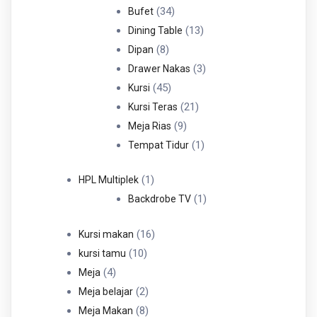
34
Produk
34
Bufet
Produk
13
13
Dining Table
8
Produk
8
Dipan
Produk
3
3
Drawer Nakas
45
Produk
45
Kursi
Produk
21
21
Kursi Teras
9
Produk
9
Meja Rias
Produk
1
1
Tempat Tidur
Produk
1
1
HPL Multiplek
Produk
1
1
Backdrobe TV
Produk
16
16
Kursi makan
10
Produk
10
kursi tamu
4
Produk
4
Meja
Produk
2
2
Meja belajar
Produk
8
8
Meja Makan