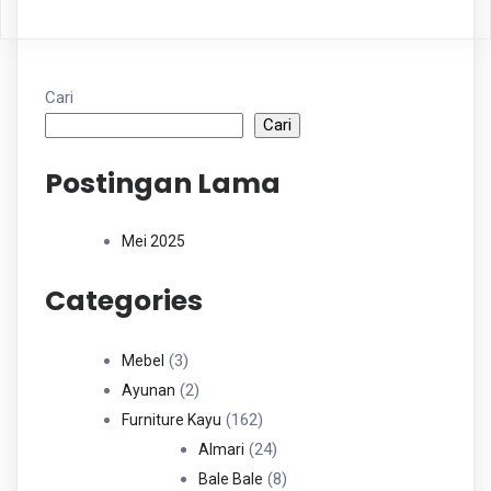
Cari
Cari
Postingan Lama
Mei 2025
Categories
3
3
Mebel
Produk
2
2
Ayunan
Produk
162
162
Furniture Kayu
Produk
24
24
Almari
Produk
8
8
Bale Bale