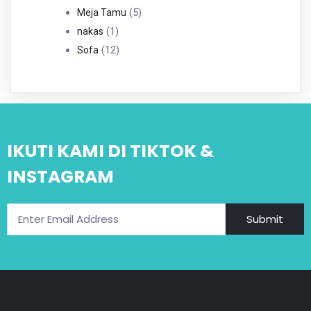
5
Produk
5
Meja Tamu
1
Produk
1
nakas
Produk
12
12
Sofa
Produk
IKUTI KAMI DI TIKTOK &
INSTAGRAM
Submit