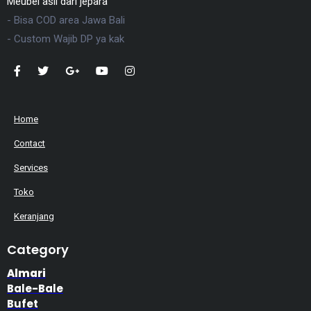
Meubel asli dari jepara
- Bisa COD area Jawa Bali
- Custom Wajib DP ya kak
Home
Contact
Services
Toko
Keranjang
Category
Almari
Bale-Bale
Bufet