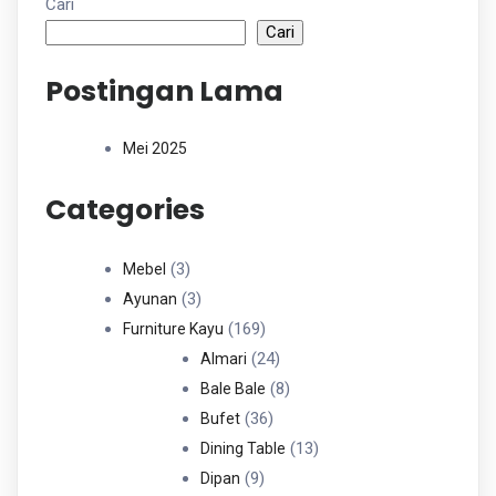
Cari
Cari
Postingan Lama
Mei 2025
Categories
3
3
Mebel
Produk
3
3
Ayunan
Produk
169
169
Furniture Kayu
Produk
24
24
Almari
Produk
8
8
Bale Bale
36
Produk
36
Bufet
Produk
13
13
Dining Table
9
Produk
9
Dipan