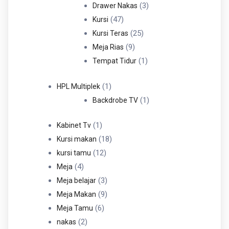
Produk
3
3
Drawer Nakas
47
Produk
47
Kursi
Produk
25
25
Kursi Teras
9
Produk
9
Meja Rias
Produk
1
1
Tempat Tidur
Produk
1
1
HPL Multiplek
Produk
1
1
Backdrobe TV
Produk
1
1
Kabinet Tv
Produk
18
18
Kursi makan
12
Produk
12
kursi tamu
4
Produk
4
Meja
Produk
3
3
Meja belajar
Produk
9
9
Meja Makan
6
Produk
6
Meja Tamu
2
Produk
2
nakas