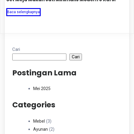
Baca selengkapnya
Cari
Cari
Postingan Lama
Mei 2025
Categories
3
3
Mebel
Produk
2
2
Ayunan