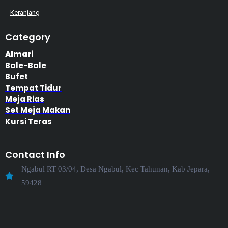
Keranjang
Category
Almari
Bale-Bale
Bufet
Tempat Tidur
Meja Rias
Set Meja Makan
Kursi Teras
Contact Info
Ngabul RT 03/04, Desa Ngabul, Kec Tahunan, Kab Jepara,
59428