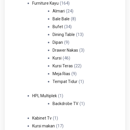
Produk
164
164
Furniture Kayu
Produk
24
24
Almari
Produk
8
8
Bale Bale
34
Produk
34
Bufet
Produk
13
13
Dining Table
9
Produk
9
Dipan
Produk
3
3
Drawer Nakas
46
Produk
46
Kursi
Produk
22
22
Kursi Teras
9
Produk
9
Meja Rias
Produk
1
1
Tempat Tidur
Produk
1
1
HPL Multiplek
Produk
1
1
Backdrobe TV
Produk
1
1
Kabinet Tv
Produk
17
17
Kursi makan