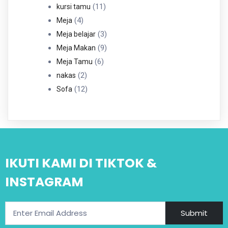
11
Produk
11
kursi tamu
4
Produk
4
Meja
Produk
3
3
Meja belajar
Produk
9
9
Meja Makan
6
Produk
6
Meja Tamu
2
Produk
2
nakas
Produk
12
12
Sofa
Produk
IKUTI KAMI DI TIKTOK &
INSTAGRAM
Submit