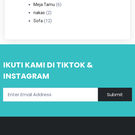
6
Produk
6
Meja Tamu
2
Produk
2
nakas
Produk
12
12
Sofa
Produk
IKUTI KAMI DI TIKTOK &
INSTAGRAM
Submit