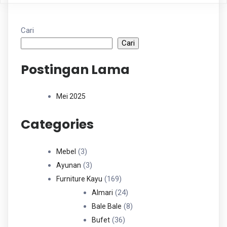
Cari
Cari
Postingan Lama
Mei 2025
Categories
3
3
Mebel
Produk
3
3
Ayunan
Produk
169
169
Furniture Kayu
Produk
24
24
Almari
Produk
8
8
Bale Bale
36
Produk
36
Bufet