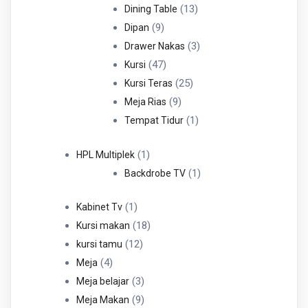
Produk
13
13
Dining Table
9
Produk
9
Dipan
Produk
3
3
Drawer Nakas
47
Produk
47
Kursi
Produk
25
25
Kursi Teras
9
Produk
9
Meja Rias
Produk
1
1
Tempat Tidur
Produk
1
1
HPL Multiplek
Produk
1
1
Backdrobe TV
Produk
1
1
Kabinet Tv
Produk
18
18
Kursi makan
12
Produk
12
kursi tamu
4
Produk
4
Meja
Produk
3
3
Meja belajar
Produk
9
9
Meja Makan