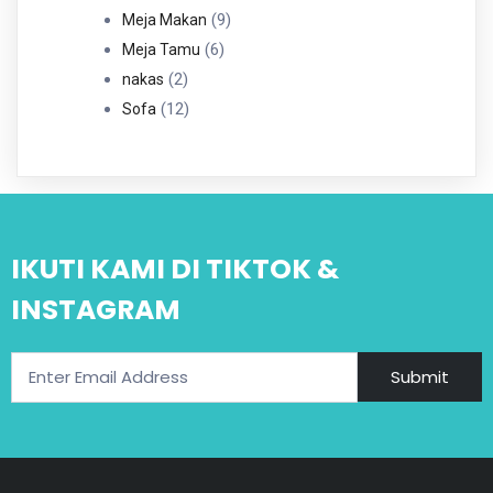
Produk
9
9
Meja Makan
6
Produk
6
Meja Tamu
2
Produk
2
nakas
Produk
12
12
Sofa
Produk
IKUTI KAMI DI TIKTOK &
INSTAGRAM
Submit