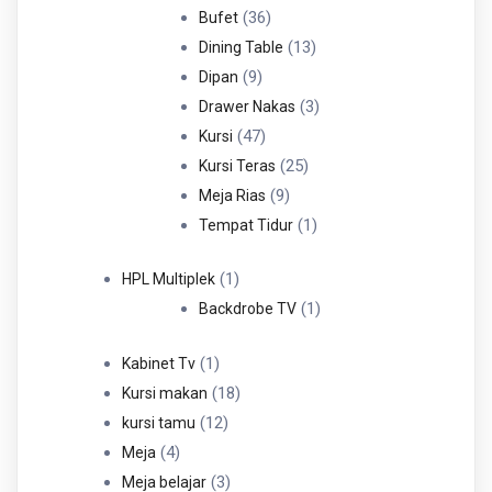
36
Produk
36
Bufet
Produk
13
13
Dining Table
9
Produk
9
Dipan
Produk
3
3
Drawer Nakas
47
Produk
47
Kursi
Produk
25
25
Kursi Teras
9
Produk
9
Meja Rias
Produk
1
1
Tempat Tidur
Produk
1
1
HPL Multiplek
Produk
1
1
Backdrobe TV
Produk
1
1
Kabinet Tv
Produk
18
18
Kursi makan
12
Produk
12
kursi tamu
4
Produk
4
Meja
Produk
3
3
Meja belajar