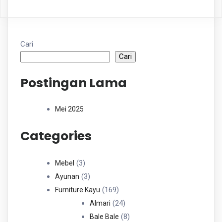
Cari
Cari
Postingan Lama
Mei 2025
Categories
3
3
Mebel
Produk
3
3
Ayunan
Produk
169
169
Furniture Kayu
Produk
24
24
Almari
Produk
8
8
Bale Bale