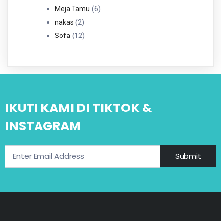
6
Produk
6
Meja Tamu
2
Produk
2
nakas
Produk
12
12
Sofa
Produk
IKUTI KAMI DI TIKTOK &
INSTAGRAM
Submit