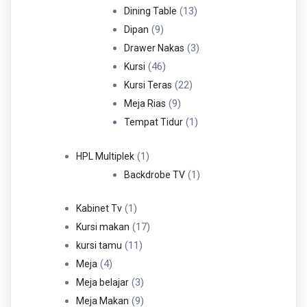
Produk
13
13
Dining Table
9
Produk
9
Dipan
Produk
3
3
Drawer Nakas
46
Produk
46
Kursi
Produk
22
22
Kursi Teras
9
Produk
9
Meja Rias
Produk
1
1
Tempat Tidur
Produk
1
1
HPL Multiplek
Produk
1
1
Backdrobe TV
Produk
1
1
Kabinet Tv
Produk
17
17
Kursi makan
11
Produk
11
kursi tamu
4
Produk
4
Meja
Produk
3
3
Meja belajar
Produk
9
9
Meja Makan