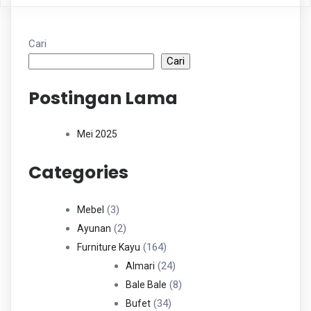
Cari
Cari
Postingan Lama
Mei 2025
Categories
3
3
Mebel
Produk
2
2
Ayunan
Produk
164
164
Furniture Kayu
Produk
24
24
Almari
Produk
8
8
Bale Bale
34
Produk
34
Bufet