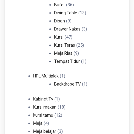
36
Produk
36
Bufet
Produk
13
13
Dining Table
9
Produk
9
Dipan
Produk
3
3
Drawer Nakas
47
Produk
47
Kursi
Produk
25
25
Kursi Teras
9
Produk
9
Meja Rias
Produk
1
1
Tempat Tidur
Produk
1
1
HPL Multiplek
Produk
1
1
Backdrobe TV
Produk
1
1
Kabinet Tv
Produk
18
18
Kursi makan
12
Produk
12
kursi tamu
4
Produk
4
Meja
Produk
3
3
Meja belajar