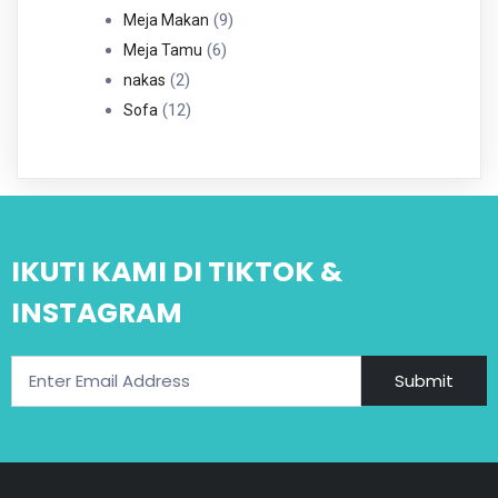
Produk
9
9
Meja Makan
6
Produk
6
Meja Tamu
2
Produk
2
nakas
Produk
12
12
Sofa
Produk
IKUTI KAMI DI TIKTOK &
INSTAGRAM
Submit