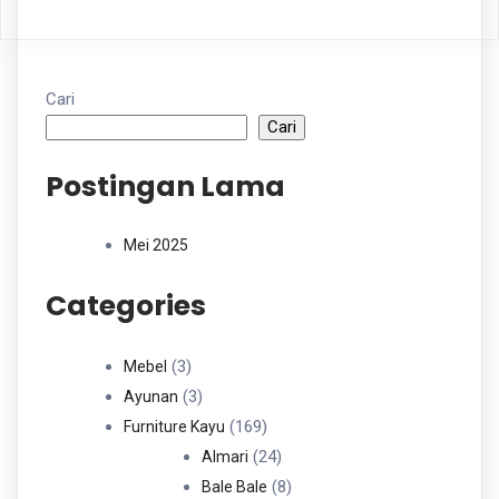
Cari
Cari
Postingan Lama
Mei 2025
Categories
3
3
Mebel
Produk
3
3
Ayunan
Produk
169
169
Furniture Kayu
Produk
24
24
Almari
Produk
8
8
Bale Bale