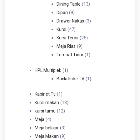
Produk
13
13
Dining Table
9
Produk
9
Dipan
Produk
3
3
Drawer Nakas
47
Produk
47
Kursi
Produk
25
25
Kursi Teras
9
Produk
9
Meja Rias
Produk
1
1
Tempat Tidur
Produk
1
1
HPL Multiplek
Produk
1
1
Backdrobe TV
Produk
1
1
Kabinet Tv
Produk
18
18
Kursi makan
12
Produk
12
kursi tamu
4
Produk
4
Meja
Produk
3
3
Meja belajar
Produk
9
9
Meja Makan