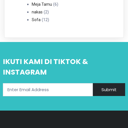
6
Produk
6
Meja Tamu
2
Produk
2
nakas
Produk
12
12
Sofa
Produk
IKUTI KAMI DI TIKTOK &
INSTAGRAM
Submit