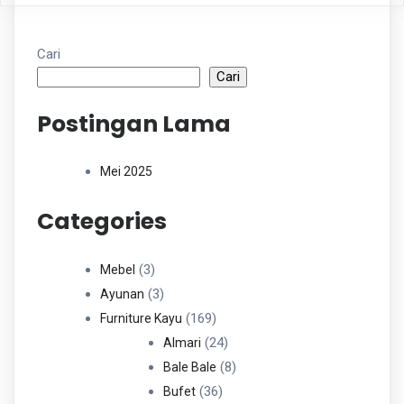
Cari
Cari
Postingan Lama
Mei 2025
Categories
3
3
Mebel
Produk
3
3
Ayunan
Produk
169
169
Furniture Kayu
Produk
24
24
Almari
Produk
8
8
Bale Bale
36
Produk
36
Bufet