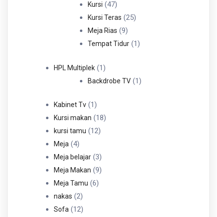
47
Produk
47
Kursi
Produk
25
25
Kursi Teras
9
Produk
9
Meja Rias
Produk
1
1
Tempat Tidur
Produk
1
1
HPL Multiplek
Produk
1
1
Backdrobe TV
Produk
1
1
Kabinet Tv
Produk
18
18
Kursi makan
12
Produk
12
kursi tamu
4
Produk
4
Meja
Produk
3
3
Meja belajar
Produk
9
9
Meja Makan
6
Produk
6
Meja Tamu
2
Produk
2
nakas
Produk
12
12
Sofa