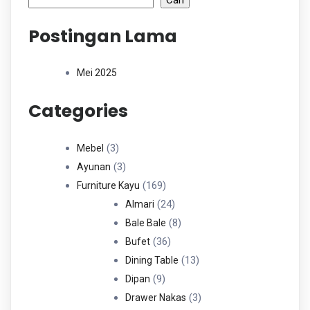
Postingan Lama
Mei 2025
Categories
3
3
Mebel
Produk
3
3
Ayunan
Produk
169
169
Furniture Kayu
Produk
24
24
Almari
Produk
8
8
Bale Bale
36
Produk
36
Bufet
Produk
13
13
Dining Table
9
Produk
9
Dipan
Produk
3
3
Drawer Nakas