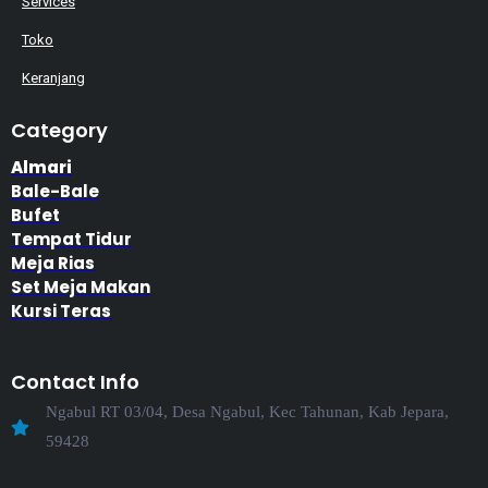
Services
Toko
Keranjang
Category
Almari
Bale-Bale
Bufet
Tempat Tidur
Meja Rias
Set Meja Makan
Kursi Teras
Contact Info
Ngabul RT 03/04, Desa Ngabul, Kec Tahunan, Kab Jepara,
59428