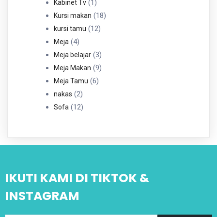
1
1
Kabinet Tv
Produk
18
18
Kursi makan
12
Produk
12
kursi tamu
4
Produk
4
Meja
Produk
3
3
Meja belajar
Produk
9
9
Meja Makan
6
Produk
6
Meja Tamu
2
Produk
2
nakas
Produk
12
12
Sofa
Produk
IKUTI KAMI DI TIKTOK &
INSTAGRAM