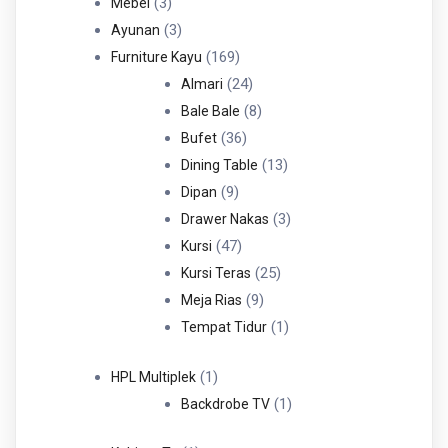
3
3
Mebel
Produk
3
3
Ayunan
Produk
169
169
Furniture Kayu
Produk
24
24
Almari
Produk
8
8
Bale Bale
36
Produk
36
Bufet
Produk
13
13
Dining Table
9
Produk
9
Dipan
Produk
3
3
Drawer Nakas
47
Produk
47
Kursi
Produk
25
25
Kursi Teras
9
Produk
9
Meja Rias
Produk
1
1
Tempat Tidur
Produk
1
1
HPL Multiplek
Produk
1
1
Backdrobe TV
Produk