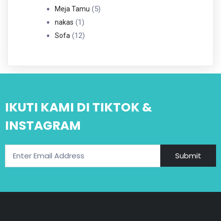
5
Produk
5
Meja Tamu
1
Produk
1
nakas
Produk
12
12
Sofa
Produk
IKUTI KAMI DI TIKTOK &
INSTAGRAM
Submit