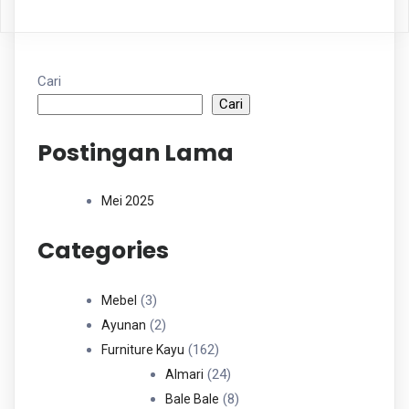
Cari
Cari
Postingan Lama
Mei 2025
Categories
3
3
Mebel
Produk
2
2
Ayunan
Produk
162
162
Furniture Kayu
Produk
24
24
Almari
Produk
8
8
Bale Bale