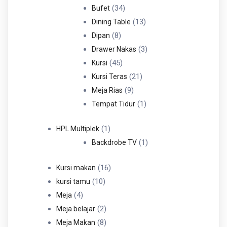
34
Produk
34
Bufet
Produk
13
13
Dining Table
8
Produk
8
Dipan
Produk
3
3
Drawer Nakas
45
Produk
45
Kursi
Produk
21
21
Kursi Teras
9
Produk
9
Meja Rias
Produk
1
1
Tempat Tidur
Produk
1
1
HPL Multiplek
Produk
1
1
Backdrobe TV
Produk
16
16
Kursi makan
10
Produk
10
kursi tamu
4
Produk
4
Meja
Produk
2
2
Meja belajar
Produk
8
8
Meja Makan