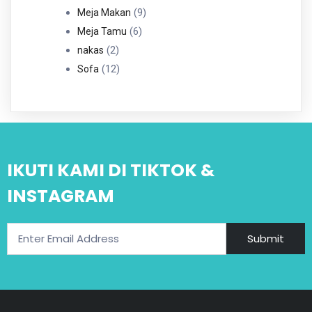
Produk
9
9
Meja Makan
6
Produk
6
Meja Tamu
2
Produk
2
nakas
Produk
12
12
Sofa
Produk
IKUTI KAMI DI TIKTOK &
INSTAGRAM
Submit