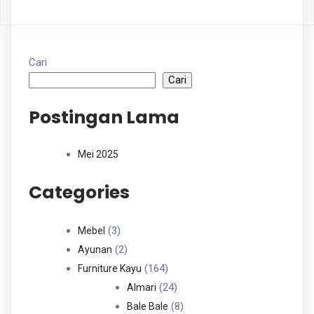
Cari
Cari
Postingan Lama
Mei 2025
Categories
3
3
Mebel
Produk
2
2
Ayunan
Produk
164
164
Furniture Kayu
Produk
24
24
Almari
Produk
8
8
Bale Bale