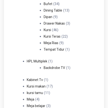
34
Produk
34
Bufet
Produk
13
13
Dining Table
9
Produk
9
Dipan
Produk
3
3
Drawer Nakas
46
Produk
46
Kursi
Produk
22
22
Kursi Teras
9
Produk
9
Meja Rias
Produk
1
1
Tempat Tidur
Produk
1
1
HPL Multiplek
Produk
1
1
Backdrobe TV
Produk
1
1
Kabinet Tv
Produk
17
17
Kursi makan
11
Produk
11
kursi tamu
4
Produk
4
Meja
Produk
3
3
Meja belajar