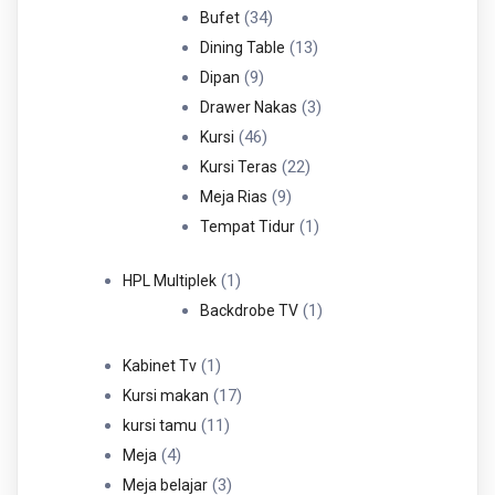
34
Produk
34
Bufet
Produk
13
13
Dining Table
9
Produk
9
Dipan
Produk
3
3
Drawer Nakas
46
Produk
46
Kursi
Produk
22
22
Kursi Teras
9
Produk
9
Meja Rias
Produk
1
1
Tempat Tidur
Produk
1
1
HPL Multiplek
Produk
1
1
Backdrobe TV
Produk
1
1
Kabinet Tv
Produk
17
17
Kursi makan
11
Produk
11
kursi tamu
4
Produk
4
Meja
Produk
3
3
Meja belajar