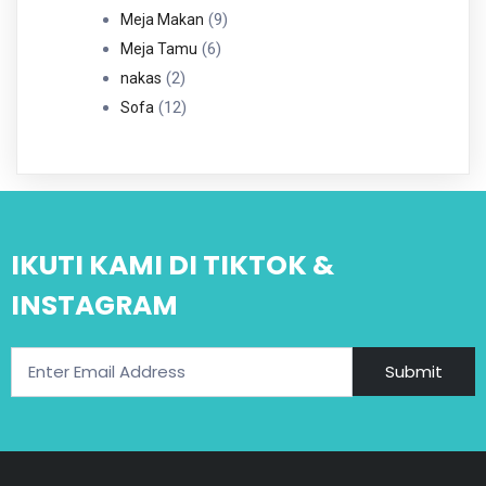
Produk
9
9
Meja Makan
6
Produk
6
Meja Tamu
2
Produk
2
nakas
Produk
12
12
Sofa
Produk
IKUTI KAMI DI TIKTOK &
INSTAGRAM
Submit