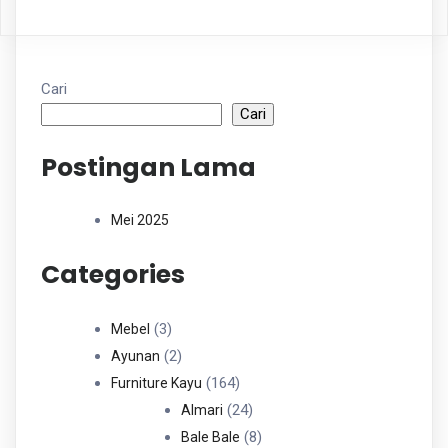
Cari
Cari
Postingan Lama
Mei 2025
Categories
3
3
Mebel
Produk
2
2
Ayunan
Produk
164
164
Furniture Kayu
Produk
24
24
Almari
Produk
8
8
Bale Bale