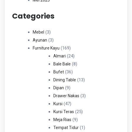
Categories
3
3
Mebel
Produk
3
3
Ayunan
Produk
169
169
Furniture Kayu
Produk
24
24
Almari
Produk
8
8
Bale Bale
36
Produk
36
Bufet
Produk
13
13
Dining Table
9
Produk
9
Dipan
Produk
3
3
Drawer Nakas
47
Produk
47
Kursi
Produk
25
25
Kursi Teras
9
Produk
9
Meja Rias
Produk
1
1
Tempat Tidur