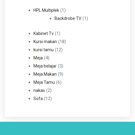
Produk
1
1
HPL Multiplek
Produk
1
1
Backdrobe TV
Produk
1
1
Kabinet Tv
Produk
18
18
Kursi makan
12
Produk
12
kursi tamu
4
Produk
4
Meja
Produk
3
3
Meja belajar
Produk
9
9
Meja Makan
6
Produk
6
Meja Tamu
2
Produk
2
nakas
Produk
12
12
Sofa
Produk