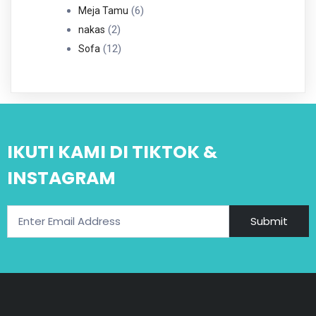
6
Produk
6
Meja Tamu
2
Produk
2
nakas
Produk
12
12
Sofa
Produk
IKUTI KAMI DI TIKTOK &
INSTAGRAM
Submit