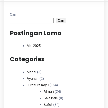
Cari
Cari
Postingan Lama
Mei 2025
Categories
3
3
Mebel
Produk
2
2
Ayunan
Produk
164
164
Furniture Kayu
Produk
24
24
Almari
Produk
8
8
Bale Bale
34
Produk
34
Bufet