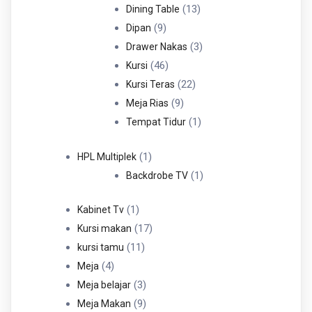
Produk
13
13
Dining Table
9
Produk
9
Dipan
Produk
3
3
Drawer Nakas
46
Produk
46
Kursi
Produk
22
22
Kursi Teras
9
Produk
9
Meja Rias
Produk
1
1
Tempat Tidur
Produk
1
1
HPL Multiplek
Produk
1
1
Backdrobe TV
Produk
1
1
Kabinet Tv
Produk
17
17
Kursi makan
11
Produk
11
kursi tamu
4
Produk
4
Meja
Produk
3
3
Meja belajar
Produk
9
9
Meja Makan