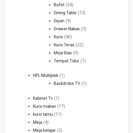
34
Produk
34
Bufet
Produk
13
13
Dining Table
9
Produk
9
Dipan
Produk
3
3
Drawer Nakas
46
Produk
46
Kursi
Produk
22
22
Kursi Teras
9
Produk
9
Meja Rias
Produk
1
1
Tempat Tidur
Produk
1
1
HPL Multiplek
Produk
1
1
Backdrobe TV
Produk
1
1
Kabinet Tv
Produk
17
17
Kursi makan
11
Produk
11
kursi tamu
4
Produk
4
Meja
Produk
3
3
Meja belajar