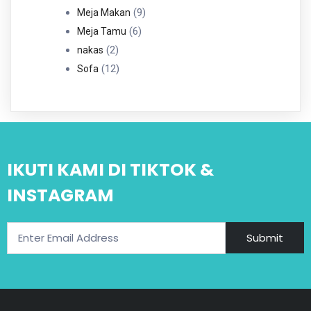
Produk
9
9
Meja Makan
6
Produk
6
Meja Tamu
2
Produk
2
nakas
Produk
12
12
Sofa
Produk
IKUTI KAMI DI TIKTOK &
INSTAGRAM
Submit