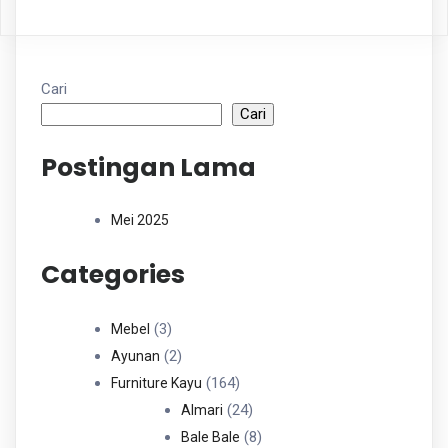
Cari
Cari
Postingan Lama
Mei 2025
Categories
3
3
Mebel
Produk
2
2
Ayunan
Produk
164
164
Furniture Kayu
Produk
24
24
Almari
Produk
8
8
Bale Bale