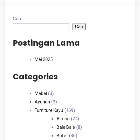
Cari
Cari
Postingan Lama
Mei 2025
Categories
3
3
Mebel
Produk
3
3
Ayunan
Produk
169
169
Furniture Kayu
Produk
24
24
Almari
Produk
8
8
Bale Bale
36
Produk
36
Bufet