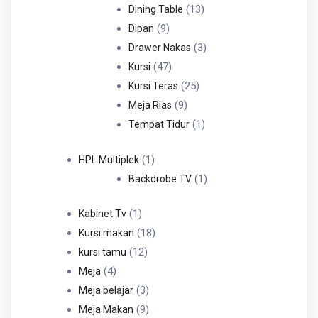
Produk
13
13
Dining Table
9
Produk
9
Dipan
Produk
3
3
Drawer Nakas
47
Produk
47
Kursi
Produk
25
25
Kursi Teras
9
Produk
9
Meja Rias
Produk
1
1
Tempat Tidur
Produk
1
1
HPL Multiplek
Produk
1
1
Backdrobe TV
Produk
1
1
Kabinet Tv
Produk
18
18
Kursi makan
12
Produk
12
kursi tamu
4
Produk
4
Meja
Produk
3
3
Meja belajar
Produk
9
9
Meja Makan