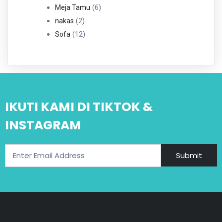
6
Produk
6
Meja Tamu
2
Produk
2
nakas
Produk
12
12
Sofa
Produk
IKUTI KAMI DI TIKTOK &
INSTAGRAM
Submit