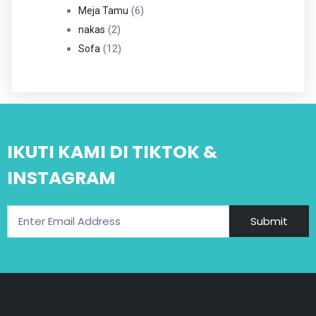
6
Produk
6
Meja Tamu
2
Produk
2
nakas
Produk
12
12
Sofa
Produk
IKUTI KAMI DI TIKTOK &
INSTAGRAM
Submit