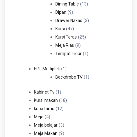
Produk
13
13
Dining Table
9
Produk
9
Dipan
Produk
3
3
Drawer Nakas
47
Produk
47
Kursi
Produk
25
25
Kursi Teras
9
Produk
9
Meja Rias
Produk
1
1
Tempat Tidur
Produk
1
1
HPL Multiplek
Produk
1
1
Backdrobe TV
Produk
1
1
Kabinet Tv
Produk
18
18
Kursi makan
12
Produk
12
kursi tamu
4
Produk
4
Meja
Produk
3
3
Meja belajar
Produk
9
9
Meja Makan