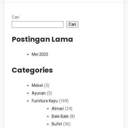
Cari
Cari
Postingan Lama
Mei 2025
Categories
3
3
Mebel
Produk
3
3
Ayunan
Produk
169
169
Furniture Kayu
Produk
24
24
Almari
Produk
8
8
Bale Bale
36
Produk
36
Bufet