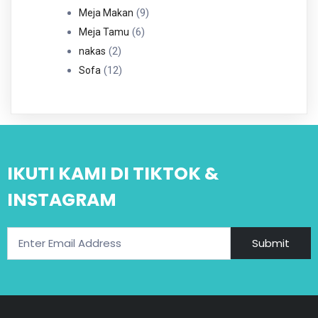
Produk
9
9
Meja Makan
6
Produk
6
Meja Tamu
2
Produk
2
nakas
Produk
12
12
Sofa
Produk
IKUTI KAMI DI TIKTOK &
INSTAGRAM
Submit