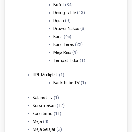
34
Produk
34
Bufet
Produk
13
13
Dining Table
9
Produk
9
Dipan
Produk
3
3
Drawer Nakas
46
Produk
46
Kursi
Produk
22
22
Kursi Teras
9
Produk
9
Meja Rias
Produk
1
1
Tempat Tidur
Produk
1
1
HPL Multiplek
Produk
1
1
Backdrobe TV
Produk
1
1
Kabinet Tv
Produk
17
17
Kursi makan
11
Produk
11
kursi tamu
4
Produk
4
Meja
Produk
3
3
Meja belajar