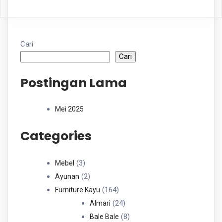
Cari
Cari
Postingan Lama
Mei 2025
Categories
3
3
Mebel
Produk
2
2
Ayunan
Produk
164
164
Furniture Kayu
Produk
24
24
Almari
Produk
8
8
Bale Bale