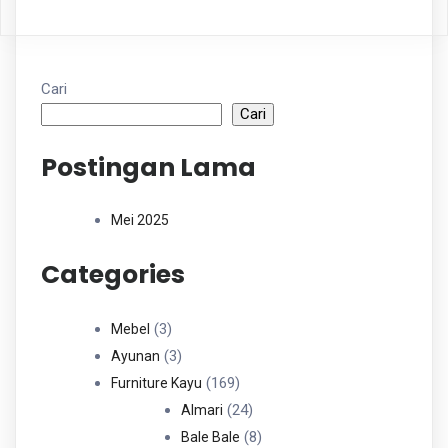
Cari
Cari
Postingan Lama
Mei 2025
Categories
3
3
Mebel
Produk
3
3
Ayunan
Produk
169
169
Furniture Kayu
Produk
24
24
Almari
Produk
8
8
Bale Bale