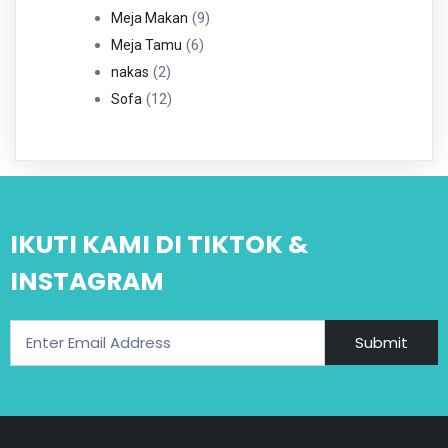
Produk
9
9
Meja Makan
6
Produk
6
Meja Tamu
2
Produk
2
nakas
Produk
12
12
Sofa
Produk
IKUTI KAMI DI TIKTOK &
INSTAGRAM
Submit