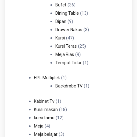
36
Produk
36
Bufet
Produk
13
13
Dining Table
9
Produk
9
Dipan
Produk
3
3
Drawer Nakas
47
Produk
47
Kursi
Produk
25
25
Kursi Teras
9
Produk
9
Meja Rias
Produk
1
1
Tempat Tidur
Produk
1
1
HPL Multiplek
Produk
1
1
Backdrobe TV
Produk
1
1
Kabinet Tv
Produk
18
18
Kursi makan
12
Produk
12
kursi tamu
4
Produk
4
Meja
Produk
3
3
Meja belajar