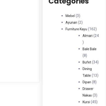
Categories
3
3
Mebel
Produk
2
2
Ayunan
Produk
162
162
Furniture Kayu
Produ
24
Almari
24
Produk
Bale Bale
8
8
Produk
34
34
Bufet
Prod
Dining
13
13
Table
8
Prod
8
Dipan
Produ
Drawer
3
3
Nakas
Produ
45
45
Kursi