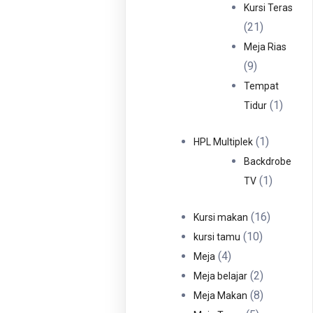
Produ
Kursi Teras
21
21
Produk
Meja Rias
9
9
Produk
Tempat
1
1
Tidur
Produ
1
1
HPL Multiplek
Produk
Backdrobe
1
1
TV
Produk
16
16
Kursi makan
10
Produk
10
kursi tamu
4
Produk
4
Meja
Produk
2
2
Meja belajar
Produk
8
8
Meja Makan