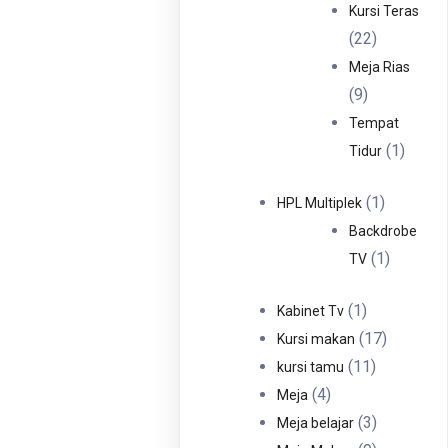
Produ
Kursi Teras
22
22
Produk
Meja Rias
9
9
Produk
Tempat
1
1
Tidur
Produ
1
1
HPL Multiplek
Produk
Backdrobe
1
1
TV
Produk
1
1
Kabinet Tv
Produk
17
17
Kursi makan
11
Produk
11
kursi tamu
4
Produk
4
Meja
Produk
3
3
Meja belajar