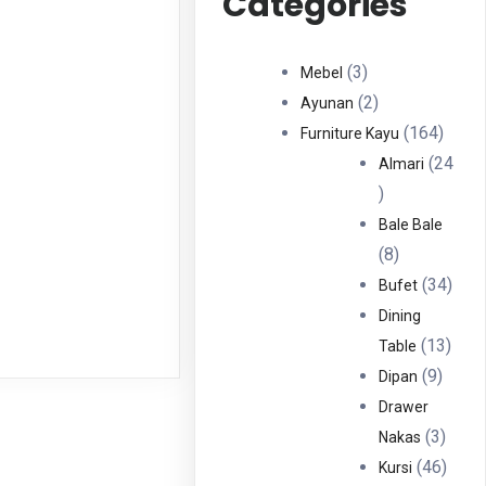
Categories
3
3
Mebel
Produk
2
2
Ayunan
Produk
164
164
Furniture Kayu
Produ
24
Almari
24
Produk
Bale Bale
8
8
Produk
34
34
Bufet
Prod
Dining
13
13
Table
9
Prod
9
Dipan
Produ
Drawer
3
3
Nakas
Produ
46
46
Kursi