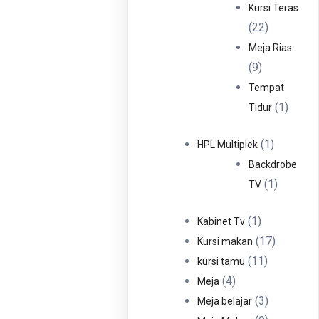
Produ
Kursi Teras
22
22
Produk
Meja Rias
9
9
Produk
Tempat
1
1
Tidur
Produ
1
1
HPL Multiplek
Produk
Backdrobe
1
1
TV
Produk
1
1
Kabinet Tv
Produk
17
17
Kursi makan
11
Produk
11
kursi tamu
4
Produk
4
Meja
Produk
3
3
Meja belajar