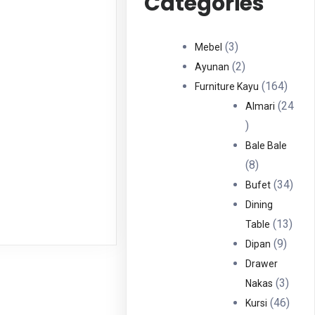
Categories
3
3
Mebel
Produk
2
2
Ayunan
Produk
164
164
Furniture Kayu
Produ
24
Almari
24
Produk
Bale Bale
8
8
Produk
34
34
Bufet
Prod
Dining
13
13
Table
9
Prod
9
Dipan
Produ
Drawer
3
3
Nakas
Produ
46
46
Kursi