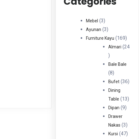
Categories
3
3
Mebel
Produk
3
3
Ayunan
Produk
169
169
Furniture Kayu
Produ
24
Almari
24
Produk
Bale Bale
8
8
Produk
36
36
Bufet
Prod
Dining
13
13
Table
9
Prod
9
Dipan
Produ
Drawer
3
3
Nakas
Produ
47
47
Kursi