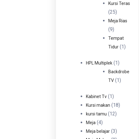
Produ
Kursi Teras
25
25
Produk
Meja Rias
9
9
Produk
Tempat
1
1
Tidur
Produ
1
1
HPL Multiplek
Produk
Backdrobe
1
1
TV
Produk
1
1
Kabinet Tv
Produk
18
18
Kursi makan
12
Produk
12
kursi tamu
4
Produk
4
Meja
Produk
3
3
Meja belajar