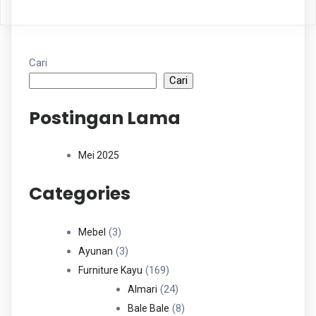
Cari
Cari
Postingan Lama
Mei 2025
Categories
3
3
Mebel
Produk
3
3
Ayunan
Produk
169
169
Furniture Kayu
Produk
24
24
Almari
Produk
8
8
Bale Bale