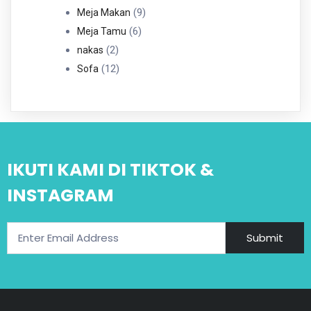
Produk
9
9
Meja Makan
6
Produk
6
Meja Tamu
2
Produk
2
nakas
Produk
12
12
Sofa
Produk
IKUTI KAMI DI TIKTOK &
INSTAGRAM
Submit