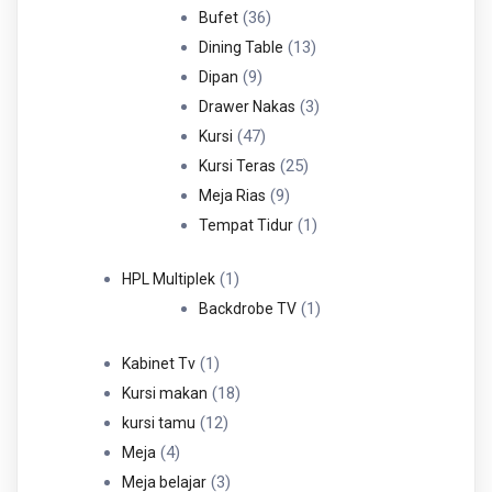
36
Produk
36
Bufet
Produk
13
13
Dining Table
9
Produk
9
Dipan
Produk
3
3
Drawer Nakas
47
Produk
47
Kursi
Produk
25
25
Kursi Teras
9
Produk
9
Meja Rias
Produk
1
1
Tempat Tidur
Produk
1
1
HPL Multiplek
Produk
1
1
Backdrobe TV
Produk
1
1
Kabinet Tv
Produk
18
18
Kursi makan
12
Produk
12
kursi tamu
4
Produk
4
Meja
Produk
3
3
Meja belajar