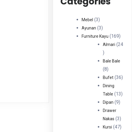
Categories
3
3
Mebel
Produk
3
3
Ayunan
Produk
169
169
Furniture Kayu
Produ
24
Almari
24
Produk
Bale Bale
8
8
Produk
36
36
Bufet
Prod
Dining
13
13
Table
9
Prod
9
Dipan
Produ
Drawer
3
3
Nakas
Produ
47
47
Kursi