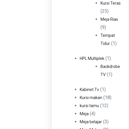
Produ
Kursi Teras
25
25
Produk
Meja Rias
9
9
Produk
Tempat
1
1
Tidur
Produ
1
1
HPL Multiplek
Produk
Backdrobe
1
1
TV
Produk
1
1
Kabinet Tv
Produk
18
18
Kursi makan
12
Produk
12
kursi tamu
4
Produk
4
Meja
Produk
3
3
Meja belajar